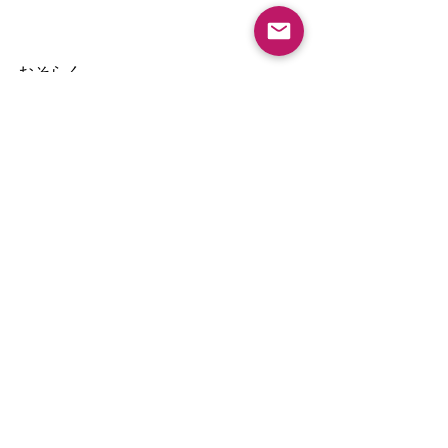
おそらく
習った曲が終わったら
それはそれで終了で
その次の曲
そんなカンジで習う人が多いかもしれ
ないけれど
フラメンコって
知ってしまうと全部一緒だからさ〜
そこを
上手に理解して
利用できると
全然変わってくると思うのね＾＾