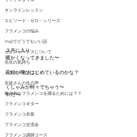
オンラインレッスン
エピソード・ゼロ・シリーズ
フラメンコの悩み
majiでどうでもいい話
３月に入り
セビジャーナスについて
暖かくなってきました〜
先生の気持ち
花粉が飛びはじめているのかな？
オススメすること
生徒さんの生の声
くしゃみが時々でちゃう〜
魅力的なフラメンコを踊るためには？？
やだ〜
フラメンコギター
フラメンコ衣装
フラメンコ交流会
フラメンコ講師コース