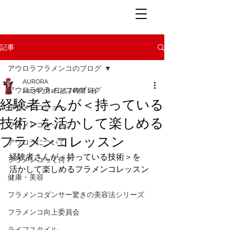
記事
アウロラフラメンコのブログ
AURORA
アウロラフラメンコのブログ
2023年3月1日
読了時間: 2分
経験者さんが＜持っている
フラメンコショー
技術＞を活かして楽しめる
フラメンコレッスン
フラメンコレッスン
アウロラについて
経験者さんが＜持っている技術＞を
フラメンコって何？
活かして楽しめるフラメンコレッスン
健康・美容
フラメンコダンサー驚きの美容法シリーズ
フラメンコ向上委員会
ライフスタイル