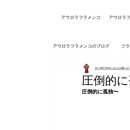
アウロラフラメンコ
アウロラ
アウロラフラメンコのブログ
フラ
AURORA
2022年1
健康・美容
フラメンコダン
圧倒的に
圧倒的に孤独〜
オンラインレッスン
エピソ
セビジャーナスについて
先