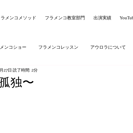
フラメンコメソッド
フラメンコ教室部門
出演実績
YouT
メンコショー
フラメンコレッスン
アウロラについて
0月27日
読了時間: 2分
サー驚きの美容法シリーズ
フラメンコ向上委員会
ライ
孤独〜
ード・ゼロ・シリーズ
フラメンコの悩み
majiでどうで
生の気持ち
オススメすること
生徒さんの生の声