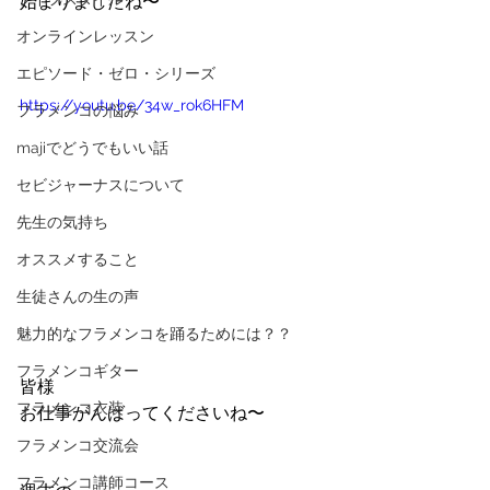
始まりましたね〜
オンラインレッスン
エピソード・ゼロ・シリーズ
https://youtu.be/34w_rok6HFM
フラメンコの悩み
majiでどうでもいい話
セビジャーナスについて
先生の気持ち
オススメすること
生徒さんの生の声
魅力的なフラメンコを踊るためには？？
フラメンコギター
皆様
フラメンコ衣装
お仕事がんばってくださいね〜
フラメンコ交流会
フラメンコ講師コース