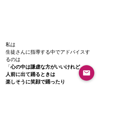
私は
生徒さんに指導する中でアドバイスす
るのは
「
心の中は謙虚な方がいいけれど
人前に出て踊るときは
楽しそうに笑顔で踊ったり
堂々と視線をお客様へ向けて
魅惑的な表情で見つめたりした方がい
い」
という事です。
観ている人も
自信なさげなダンスを観たら