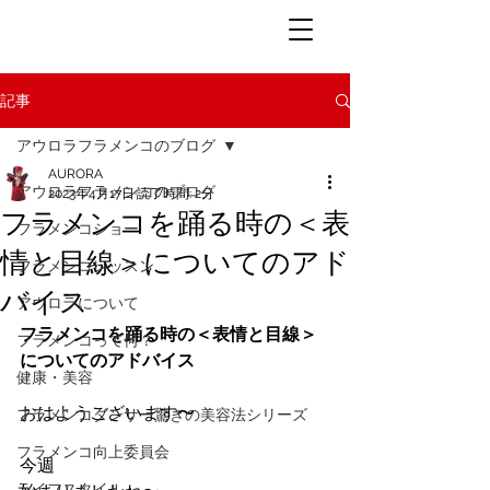
記事
アウロラフラメンコのブログ
AURORA
アウロラフラメンコのブログ
2023年4月17日
読了時間: 2分
フラメンコを踊る時の＜表
フラメンコショー
情と目線＞についてのアド
フラメンコレッスン
バイス
アウロラについて
フラメンコを踊る時の＜表情と目線＞
フラメンコって何？
についてのアドバイス
健康・美容
おはようございます〜
フラメンコダンサー驚きの美容法シリーズ
フラメンコ向上委員会
今週
ライフスタイル