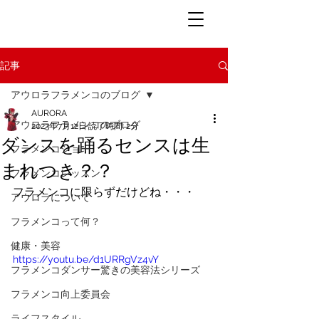
記事
アウロラフラメンコのブログ
AURORA
アウロラフラメンコのブログ
2023年7月12日
読了時間: 2分
ダンスを踊るセンスは生
フラメンコショー
まれつき？？
フラメンコレッスン
フラメンコに限らずだけどね・・・
アウロラについて
フラメンコって何？
健康・美容
https://youtu.be/d1URRgVz4vY
フラメンコダンサー驚きの美容法シリーズ
フラメンコ向上委員会
ライフスタイル