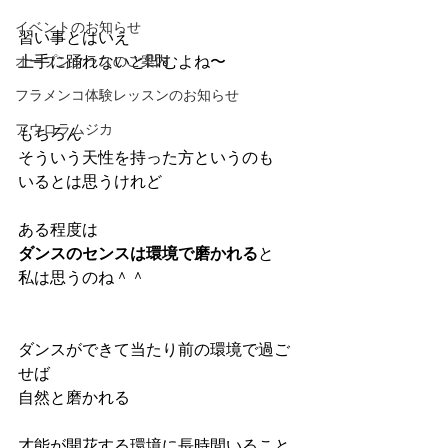
イベントのお知らせ
習い事とはいえ
上手に踊れないと凹むよね〜
オープンクラスのご案内
フラメンコ体験レッスンのお知らせ
アウロラムジカ
もちろん
そういう天性を持った方というのも
いるとは思うけれど
ある程度は
ダンスのセンスは環境で磨かれる
と
私は思うのね＾＾
ダンスができて当たり前の環境で過ご
せば
自然と磨かれる
才能が開花する環境に長時間いること