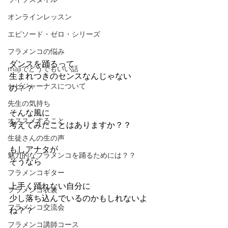
オンラインレッスン
エピソード・ゼロ・シリーズ
フラメンコの悩み
ダンスを踊るって
majiでどうでもいい話
生まれつきのセンスなんじゃない
セビジャーナスについて
の？？
先生の気持ち
そんな風に
オススメすること
考えてみたことはありますか？？
生徒さんの生の声
もしアナタが
魅力的なフラメンコを踊るためには？？
そうなら
フラメンコギター
上手く踊れない自分に
フラメンコ衣装
少し落ち込んでいるのかもしれないよ
フラメンコ交流会
ね？？
フラメンコ講師コース