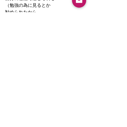
（勉強の為に見るとか
勧められたから
無理して観るとかじゃなく）
心から好きな
フラメンコの動画や曲が見つかったな
ら
それは
センスが磨かれる道へ繋がるかなって
思いますよ＾＾