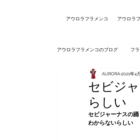
アウロラフラメンコ
アウロラ
アウロラフラメンコのブログ
フラ
AURORA
2021年4
健康・美容
フラメンコダン
セビジャ
らしい
オンラインレッスン
エピソ
セビジャーナスの踊
わからないらしい
セビジャーナスについて
先