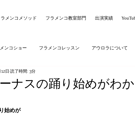
フラメンコメソッド
フラメンコ教室部門
出演実績
YouT
メンコショー
フラメンコレッスン
アウロラについて
月12日
読了時間: 3分
サー驚きの美容法シリーズ
フラメンコ向上委員会
ライ
ーナスの踊り始めがわか
ード・ゼロ・シリーズ
フラメンコの悩み
majiでどうで
り始めが
生の気持ち
オススメすること
生徒さんの生の声