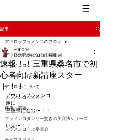
記事
アウロラフラメンコのブログ
AURORA
アウロラフラメンコのブログ
2023年10月23日
読了時間: 1分
速報！！三重県桑名市で初
フラメンコショー
心者向け新講座スター
フラメンコレッスン
ト！！
アウロラについて
アウロラフラメンコ
フラメンコって何？
遂に
健康・美容
三重県に進出〜！！
フラメンコダンサー驚きの美容法シリーズ
いえ〜！！
フラメンコ向上委員会
ライフスタイル