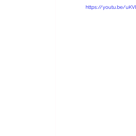
https://youtu.be/uK
魅力的なフラメンコを踊るために
フラメンコ講師コース
イベ
アウロラムジカ