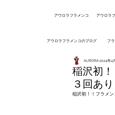
アウロラフラメンコ
アウロラ
アウロラフラメンコのブログ
フラ
AURORA
2024年4
健康・美容
フラメンコダン
稲沢初！
３回あり
オンラインレッスン
エピソ
稲沢初！！フラメン
セビジャーナスについて
先