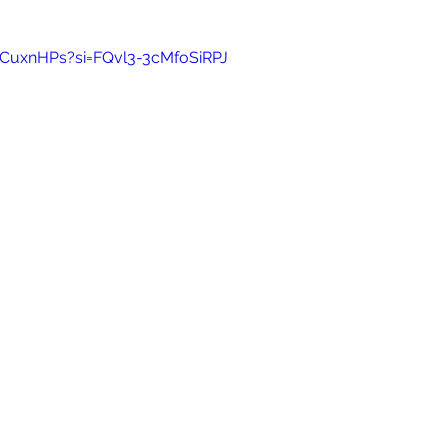
sCuxnHPs?si=FQvl3-3cMfoSiRPJ