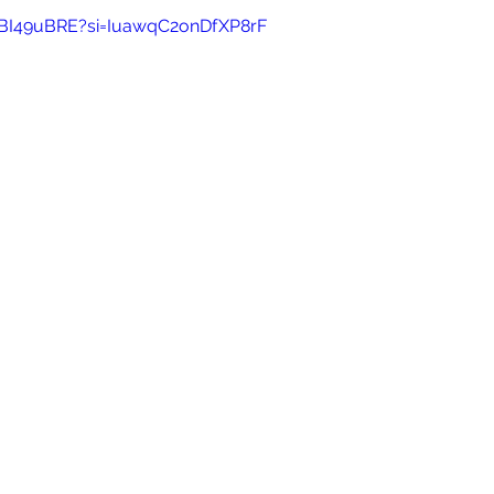
VBI49uBRE?si=IuawqC2onDfXP8rF
は？？
フラメンコギター
フラメンコ衣装
フラメ
ントのお知らせ
オープンクラスのご案内
フラメンコ体