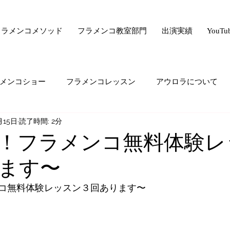
フラメンコメソッド
フラメンコ教室部門
出演実績
YouT
メンコショー
フラメンコレッスン
アウロラについて
月15日
読了時間: 2分
サー驚きの美容法シリーズ
フラメンコ向上委員会
ライ
！フラメンコ無料体験レ
ます〜
ード・ゼロ・シリーズ
フラメンコの悩み
majiでどうで
コ無料体験レッスン３回あります〜
生の気持ち
オススメすること
生徒さんの生の声