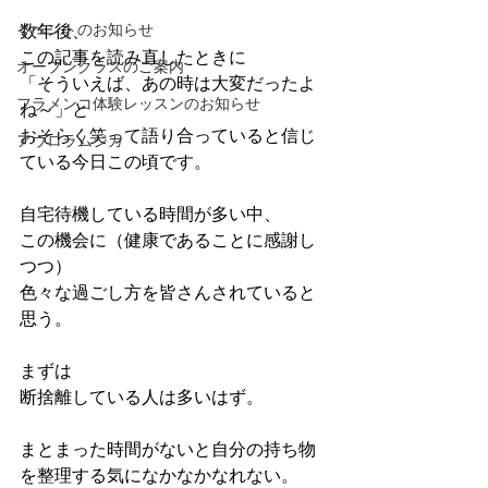
数年後、
イベントのお知らせ
この記事を読み直したときに
オープンクラスのご案内
「そういえば、あの時は大変だったよ
フラメンコ体験レッスンのお知らせ
ね～」と
おそらく笑って語り合っていると信じ
アウロラムジカ
ている今日この頃です。
自宅待機している時間が多い中、
この機会に（健康であることに感謝し
つつ）
色々な過ごし方を皆さんされていると
思う。
まずは
断捨離している人は多いはず。
まとまった時間がないと自分の持ち物
を整理する気になかなかなれない。