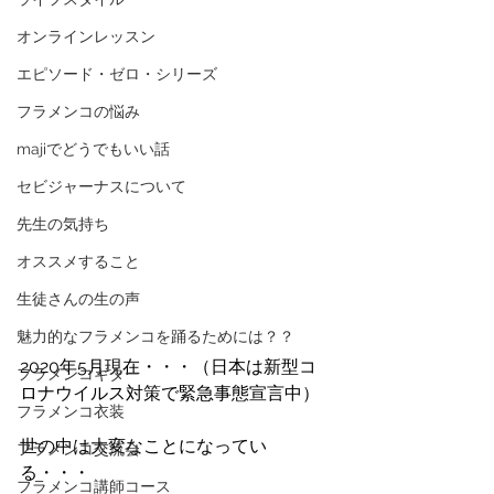
オンラインレッスン
エピソード・ゼロ・シリーズ
フラメンコの悩み
majiでどうでもいい話
セビジャーナスについて
先生の気持ち
オススメすること
生徒さんの生の声
魅力的なフラメンコを踊るためには？？
2020年5月現在・・・（日本は新型コ
フラメンコギター
ロナウイルス対策で緊急事態宣言中）
フラメンコ衣装
世の中は大変なことになってい
フラメンコ交流会
る・・・
フラメンコ講師コース