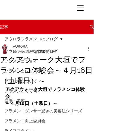
記事
アウロラフラメンコのブログ
AURORA
アウロラフラメンコのブログ
2022年4月8日
読了時間: 2分
アクアウォーク大垣でフ
フラメンコショー
ラメンコ体験会～４月16日
フラメンコレッスン
（土曜日）～
アウロラについて
アクアウォーク大垣でフラメンコ体験
フラメンコって何？
会
健康・美容
～４月16日（土曜日）～
フラメンコダンサー驚きの美容法シリーズ
フラメンコ向上委員会
ライフスタイル