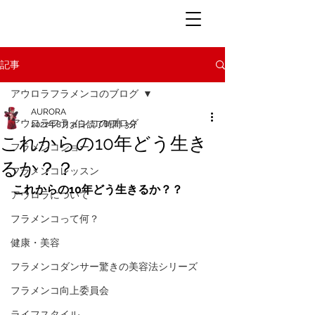
記事
アウロラフラメンコのブログ
AURORA
アウロラフラメンコのブログ
2021年8月31日
読了時間: 3分
これからの10年どう生き
フラメンコショー
るか？？
フラメンコレッスン
これからの10年どう生きるか？？
アウロラについて
フラメンコって何？
健康・美容
フラメンコダンサー驚きの美容法シリーズ
フラメンコ向上委員会
ライフスタイル