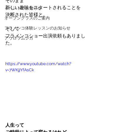
そのまま
新しい趣味をスタートされることを
イベントのお知らせ
決断された皆様と。
オープンクラスのご案内
フラメンコ体験レッスンのお知らせ
そして
フラメンコショー出演依頼もありまし
アウロラムジカ
た。
https://www.youtube.com/watch?
v=7WKjjYfAsCk
人生って