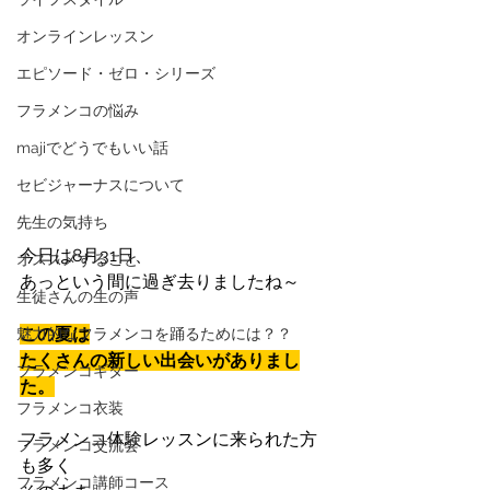
オンラインレッスン
エピソード・ゼロ・シリーズ
フラメンコの悩み
majiでどうでもいい話
セビジャーナスについて
先生の気持ち
今日は8月31日、
オススメすること
あっという間に過ぎ去りましたね～
生徒さんの生の声
この夏は
魅力的なフラメンコを踊るためには？？
たくさんの新しい出会いがありまし
フラメンコギター
た。
フラメンコ衣装
フラメンコ体験レッスンに来られた方
フラメンコ交流会
も多く
フラメンコ講師コース