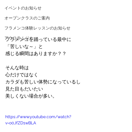
イベントのお知らせ
オープンクラスのご案内
フラメンコ体験レッスンのお知らせ
アウロラムジカ
フラメンコを踊っている最中に
「苦しいな～」と
感じる瞬間はありますか？？
そんな時は
心だけではなく
カラダも苦しい体勢になっているし
見た目もだいたい
美しくない場合が多い。
https://www.youtube.com/watch?
v=o0JfZD1wBLA