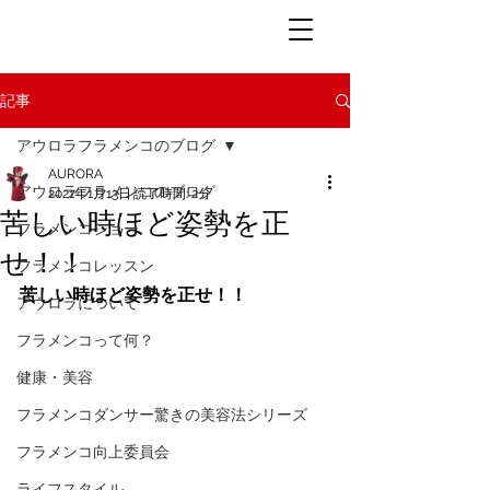
記事
アウロラフラメンコのブログ
AURORA
アウロラフラメンコのブログ
2021年1月13日
読了時間: 2分
苦しい時ほど姿勢を正
フラメンコショー
せ！！
フラメンコレッスン
苦しい時ほど姿勢を正せ！！
アウロラについて
フラメンコって何？
健康・美容
フラメンコダンサー驚きの美容法シリーズ
フラメンコ向上委員会
ライフスタイル