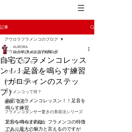
記事
アウロラフラメンコのブログ
AURORA
アウロラフラメンコのブログ
2020年4月18日
読了時間: 1分
自宅でフラメンコレッス
フラメンコショー
ン！！足音を鳴らす練習
フラメンコレッスン
（ガロティンのステッ
アウロラについて
プ）
フラメンコって何？
自宅でフラメンコレッスン！！足音を
健康・美容
鳴らす練習
フラメンコダンサー驚きの美容法シリーズ
足音を鳴らすのは、フラメンコの特徴
フラメンコ向上委員会
であり最大の魅力と言えるのですが
ライフスタイル