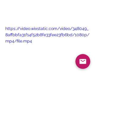
https://video.wixstatic.com/video/348049_
8affbbfa31f14f52b8fe33fee23fb6bd/1080p/
mp4/file.mp4
https://video.wixstatic.com/video/348049_
21db862b39ef4efe9c1d914b2440cf45/1080
p/mp4/file.mp4