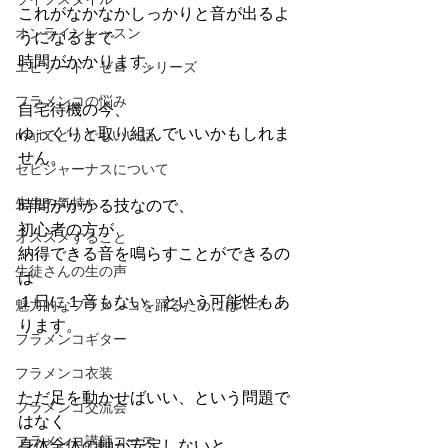
これがなかなかしっかりと音が出るよ
オンラインレッスン
うになるまで
時間がかかります。
エピソード・ゼロ・シリーズ
フラメンコの悩み
自宅待機の今、
ゆっくりと取り組んでいいかもしれま
majiでどうでもいい話
せん。
セビジャーナスについて
先生の気持ち
時間がかかる技なので、
初心者の方が
オススメすること
納得できる音を鳴らすことができるの
生徒さんの生の声
は
１日に１音もない、という可能性もあ
魅力的なフラメンコを踊るためには？？
ります。
フラメンコギター
フラメンコ衣装
ただ足を動かせばいい、という問題で
フラメンコ交流会
はなく
フラメンコ講師コース
身体全体の軸が安定しないと