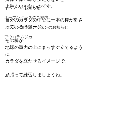
上手くいかないのです。
イベントのお知らせ
オープンクラスのご案内
自分のカラダの中心に一本の棒が刺さ
っているイメージ。
フラメンコ体験レッスンのお知らせ
アウロラムジカ
その棒が
地球の重力の上にまっすぐ立てるよう
に
カラダを立たせるイメージで。
頑張って練習しましょうね。