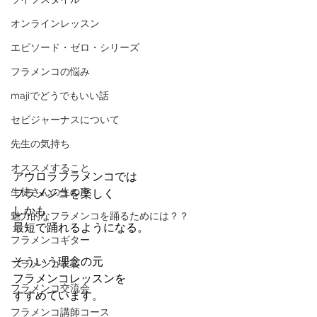
オンラインレッスン
エピソード・ゼロ・シリーズ
フラメンコの悩み
majiでどうでもいい話
セビジャーナスについて
先生の気持ち
オススメすること
アウロラフラメンコでは
生徒さんの生の声
フラメンコを楽しく
しかも
魅力的なフラメンコを踊るためには？？
最短で踊れるようになる。
フラメンコギター
そういう理念の元
フラメンコ衣装
フラメンコレッスンを
フラメンコ交流会
すすめています。
フラメンコ講師コース