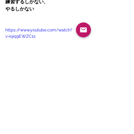
練習するしかない、
やるしかない
https://www.youtube.com/watch?
v=iqiq9EWZC1s
誰に言われたわけでもないけれど
自分で決めたこと。
オンナのフンドシ
締め直して
腹くくって