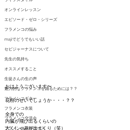
オンラインレッスン
エピソード・ゼロ・シリーズ
フラメンコの悩み
majiでどうでもいい話
セビジャーナスについて
先生の気持ち
オススメすること
生徒さんの生の声
おはようございます〜
魅力的なフラメンコを踊るためには？？
フラメンコギター
花粉のせいでしょうか・・・？？
フラメンコ衣装
全身での
フラメンコ交流会
内臓が飛び出るくらいの
大くしゃみが出まくり（笑）
フラメンコ講師コース