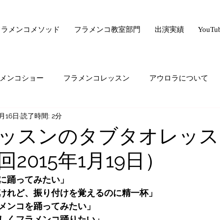
フラメンコメソッド
フラメンコ教室部門
出演実績
YouT
メンコショー
フラメンコレッスン
アウロラについて
2月16日
読了時間: 2分
サー驚きの美容法シリーズ
フラメンコ向上委員会
ライ
ッスンのタブタオレッス
2015年1月19日）
ード・ゼロ・シリーズ
フラメンコの悩み
majiでどうで
に踊ってみたい」
けれど、振り付けを覚えるのに精一杯」
生の気持ち
オススメすること
生徒さんの生の声
メンコを踊ってみたい」
しくフラメンコ踊りたい」