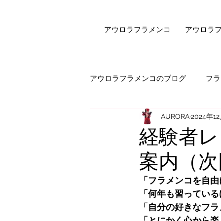
アウロラフラメンコ
アウロラ
アウロラフラメンコのブログ
フラ
AURORA
2024年1
健康・美容
フラメンコダン
経験者レ
案内（次回
オンラインレッスン
エピソ
「フラメンコを自由
「何年も習っている
セビジャーナスについて
先
「自分の好きなフラ
「とにかく心から楽