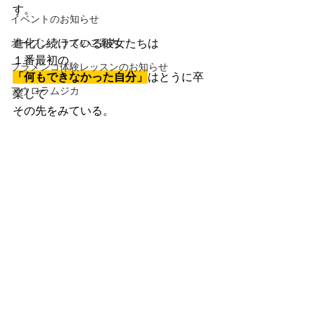
す。
イベントのお知らせ
進化し続けている彼女たちは
オープンクラスのご案内
１番最初の
フラメンコ体験レッスンのお知らせ
「何もできなかった自分」
はとうに卒
アウロラムジカ
業して
その先をみている。