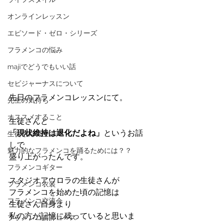
オンラインレッスン
エピソード・ゼロ・シリーズ
フラメンコの悩み
majiでどうでもいい話
セビジャーナスについて
先日のフラメンコレッスンにて。
先生の気持ち
オススメすること
生徒さんと
「現状維持は退化だよね」
というお話
生徒さんの生の声
しで
魅力的なフラメンコを踊るためには？？
盛り上がったんです。
フラメンコギター
スタジオアウロラの生徒さんが
フラメンコ衣装
フラメンコを始めた頃の記憶は
フラメンコ交流会
生徒さん自身より
私の方が記憶に残っていると思いま
フラメンコ講師コース