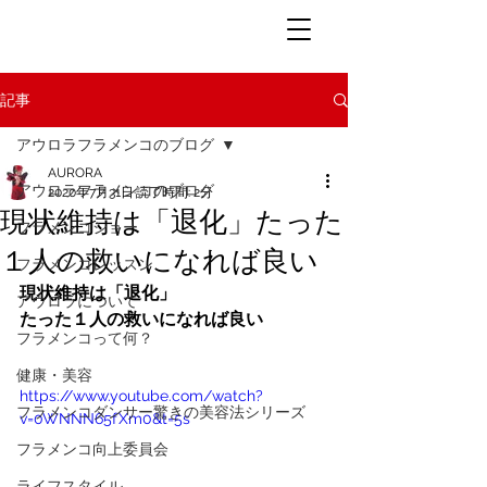
記事
アウロラフラメンコのブログ
AURORA
アウロラフラメンコのブログ
2020年7月31日
読了時間: 2分
現状維持は「退化」たった
フラメンコショー
１人の救いになれば良い
フラメンコレッスン
現状維持は「退化」
アウロラについて
たった１人の救いになれば良い
フラメンコって何？
健康・美容
https://www.youtube.com/watch?
フラメンコダンサー驚きの美容法シリーズ
v=0WNNN65fXm0&t=5s
フラメンコ向上委員会
ライフスタイル