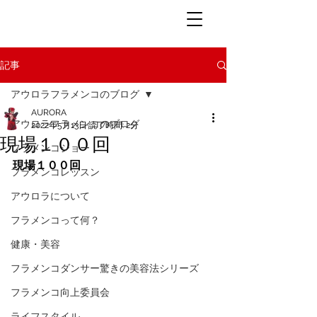
記事
アウロラフラメンコのブログ
AURORA
アウロラフラメンコのブログ
2022年5月13日
読了時間: 2分
現場１００回
フラメンコショー
現場１００回
フラメンコレッスン
アウロラについて
フラメンコって何？
健康・美容
フラメンコダンサー驚きの美容法シリーズ
フラメンコ向上委員会
ライフスタイル