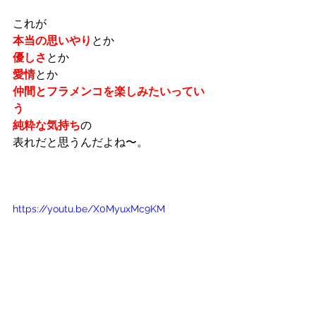
これが
本当の思いやり
とか
優しさ
とか
愛情
とか
仲間とフラメンコを楽しみたいってい
う
純粋な気持ち
の
表れだと思うんだよね〜。
https://youtu.be/X0MyuxMc9KM