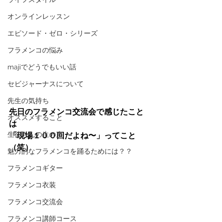
オンラインレッスン
エピソード・ゼロ・シリーズ
フラメンコの悩み
majiでどうでもいい話
セビジャーナスについて
先生の気持ち
先日のフラメンコ交流会で感じたこと
オススメすること
は
生徒さんの生の声
「現場１００回だよね〜」ってこと
（笑）
魅力的なフラメンコを踊るためには？？
フラメンコギター
フラメンコ衣装
フラメンコ交流会
フラメンコ講師コース