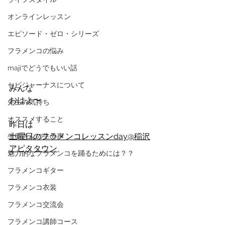
オンラインレッスン
エピソード・ゼロ・シリーズ
フラメンコの悩み
majiでどうでもいい話
セビジャーナスについて
みんな
おはよ〜
先生の気持ち
オススメすること
昨日は
土曜日のフラメンコレッスンday@稲沢
生徒さんの生の声
アピタタウン
魅力的なフラメンコを踊るためには？？
フラメンコギター
フラメンコ衣装
フラメンコ交流会
フラメンコ講師コース