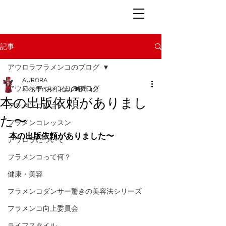
記事
アウロラフラメンコのブログ
AURORA
アウロラフラメンコのブログ
2025年11月2日
読了時間: 4分
本の出版依頼がありまし
フラメンコショー
た〜
フラメンコレッスン
本の出版依頼がありました〜
アウロラについて
フラメンコって何？
健康・美容
フラメンコダンサー驚きの美容法シリーズ
フラメンコ向上委員会
ライフスタイル