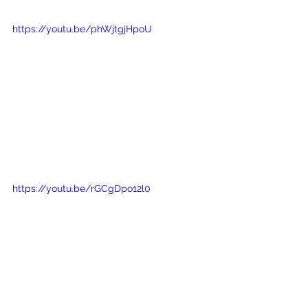
https://youtu.be/phWjtgjHpoU
https://youtu.be/rGCgDpo12l0