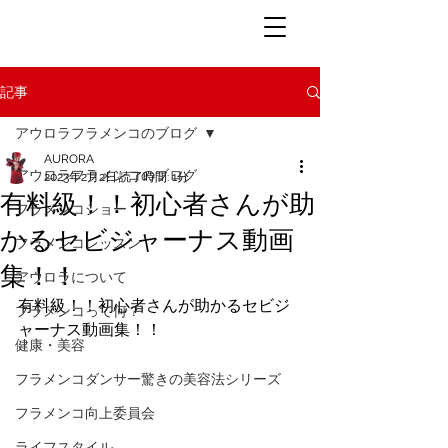
記事
アウロラフラメンコのブログ
AURORA
アウロラフラメンコのブログ
2023年2月2日
読了時間: 1分
有料級！！初心者さんが助
フラメンコショー
かるセビジャーナス動画
フラメンコレッスン
集！！
アウロラについて
有料級！！初心者さんが助かるセビジ
フラメンコって何？
ャーナス動画集！！
健康・美容
フラメンコダンサー驚きの美容法シリーズ
フラメンコ向上委員会
ライフスタイル