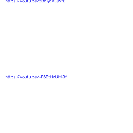
https://youtu.be/zBg5qADjNfE
https://youtu.be/-F6EtHxUMQY