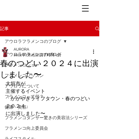
記事
アウロラフラメンコのブログ
AURORA
アウロラフラメンコのブログ
2024年2月25日
読了時間: 2分
春のつどい２０２４に出演
フラメンコショー
しました〜
フラメンコレッスン
大垣市が
アウロラについて
主催するイベント
フラメンコって何？
「かがやきライフタウン・春のつどい
２０２４」
健康・美容
に出演しました〜
フラメンコダンサー驚きの美容法シリーズ
フラメンコ向上委員会
ライフスタイル