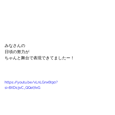
みなさんの
日頃の努力が
ちゃんと舞台で表現できてましたー！
https://youtu.be/vLnLGnx6t90?
si=8XDs3vC_QQeI7ixG