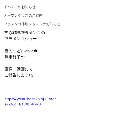
イベントのお知らせ
オープンクラスのご案内
フラメンコ体験レッスンのお知らせ
アウロラフラメンコの
アウロラムジカ
フラメンコショー！！
春のつどい2024☘️
無事終了〜
画像・動画にて
ご報告しますねー
https://youtu.be/rv8yNjlOBnA?
si=ZfdclHptL7bTArWU