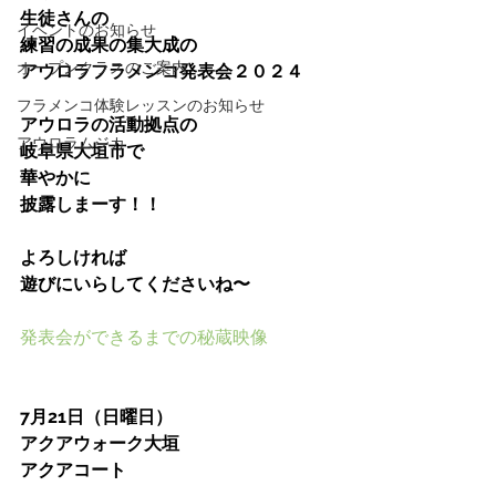
生徒さんの
イベントのお知らせ
練習の成果の集大成の
オープンクラスのご案内
アウロラフラメンコ発表会２０２４
フラメンコ体験レッスンのお知らせ
アウロラの活動拠点の
アウロラムジカ
岐阜県大垣市で
華やかに
披露しまーす！！
よろしければ
遊びにいらしてくださいね〜
発表会ができるまでの秘蔵映像
7月21日（日曜日）
アクアウォーク大垣
アクアコート