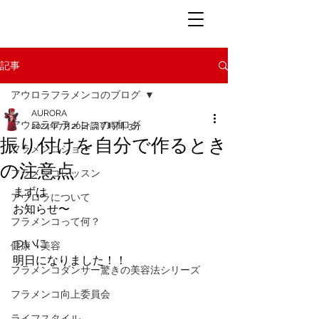
記事
アウロラフラメンコのブログ
AURORA
アウロラフラメンコのブログ
2024年7月20日
読了時間: 3分
振り付けを自分で作るとき
フラメンコショー
の注意点
フラメンコレッスン
まずは
アウロラについて
お知らせ〜
フラメンコって何？
ついに
健康・美容
明日になりました！！
フラメンコダンサー驚きの美容法シリーズ
フラメンコ向上委員会
ライフスタイル