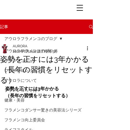
記事
アウロラフラメンコのブログ
AURORA
アウロラフラメンコのブログ
2020年6月24日
読了時間: 3分
姿勢を正すには3年かかる
フラメンコショー
（長年の習慣をリセットす
フラメンコレッスン
る）
アウロラについて
姿勢を正すには3年かかる
フラメンコって何？
（長年の習慣をリセットする）
健康・美容
フラメンコダンサー驚きの美容法シリーズ
フラメンコ向上委員会
ライフスタイル