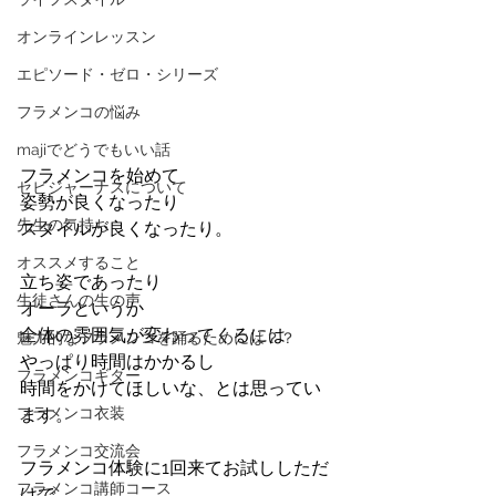
オンラインレッスン
エピソード・ゼロ・シリーズ
フラメンコの悩み
majiでどうでもいい話
フラメンコを始めて
セビジャーナスについて
姿勢が良くなったり
先生の気持ち
スタイルが良くなったり。
オススメすること
立ち姿であったり
生徒さんの生の声
オーラというか
全体の雰囲気が変わってくるには
魅力的なフラメンコを踊るためには？？
やっぱり時間はかかるし
フラメンコギター
時間をかけてほしいな、とは思ってい
フラメンコ衣装
ます。
フラメンコ交流会
フラメンコ体験に1回来てお試ししただ
フラメンコ講師コース
けで