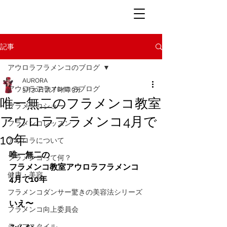
記事
アウロラフラメンコのブログ
AURORA
アウロラフラメンコのブログ
3月30日
読了時間: 3分
唯一無二のフラメンコ教室
フラメンコショー
アウロラフラメンコ4月で
フラメンコレッスン
10年
アウロラについて
唯一無二の
フラメンコって何？
フラメンコ教室アウロラフラメンコ
健康・美容
4月で10年
フラメンコダンサー驚きの美容法シリーズ
いえ〜
フラメンコ向上委員会
ライフスタイル