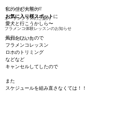
イベントのお知らせ
私の住む大垣の
お気に入り桜スポット
に
オープンクラスのご案内
愛犬と行こうかしら〜
フラメンコ体験レッスンのお知らせ
風邪をひいたので
アウロラムジカ
フラメンコレッスン
ロホのトリミング
などなど
キャンセルしてしたので
また
スケジュールを組み直さなくては！！