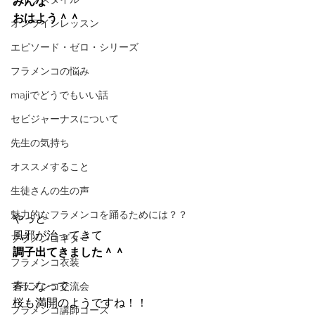
みんな
おはよう＾＾
オンラインレッスン
エピソード・ゼロ・シリーズ
フラメンコの悩み
majiでどうでもいい話
セビジャーナスについて
先生の気持ち
オススメすること
生徒さんの生の声
魅力的なフラメンコを踊るためには？？
やっと
風邪が治ってきて
フラメンコギター
調子出てきました＾＾
フラメンコ衣装
春になって
フラメンコ交流会
桜も満開のようですね！！
フラメンコ講師コース