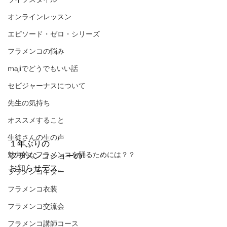
オンラインレッスン
エピソード・ゼロ・シリーズ
フラメンコの悩み
majiでどうでもいい話
セビジャーナスについて
先生の気持ち
オススメすること
生徒さんの生の声
１年ぶりの
魅力的なフラメンコを踊るためには？？
フラメンコショーの
お知らせデス。
フラメンコギター
フラメンコ衣装
フラメンコ交流会
フラメンコ講師コース