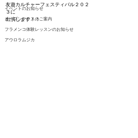
友遊カルチャーフェスティバル２０２
イベントのお知らせ
３に
オープンクラスのご案内
出演します！！
フラメンコ体験レッスンのお知らせ
アウロラムジカ