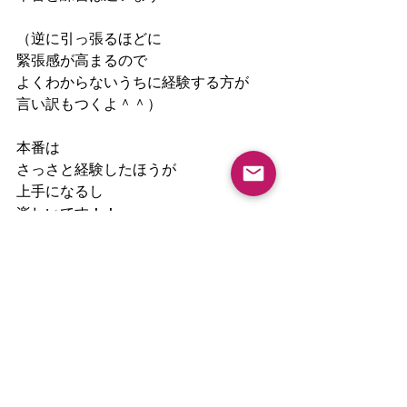
（逆に引っ張るほどに
緊張感が高まるので
よくわからないうちに経験する方が
言い訳もつくよ＾＾）
本番は
さっさと経験したほうが
上手になるし
楽しいです！！
https://youtu.be/PdeHJixdTec?
si=llgB5AK1b40yqEIZ