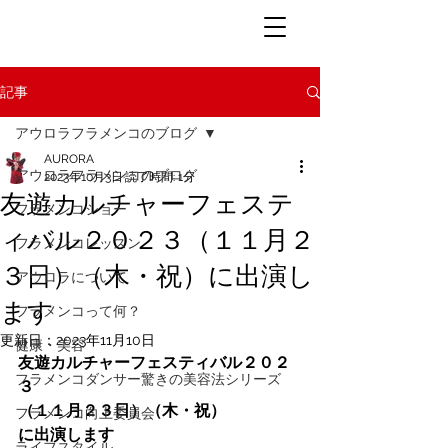
記事
アウロラフラメンコのブログ
AURORA
アウロラフラメンコのブログ
2023年10月3日
読了時間: 1分
友遊カルチャーフェステ
フラメンコショー
ィバル２０２３（１１月２
フラメンコレッスン
３日）（木・祝）に出演し
アウロラについて
ます
フラメンコって何？
更新日：
2023年11月10日
健康・美容
友遊カルチャーフェスティバル２０２
フラメンコダンサー驚きの美容法シリーズ
３
（１１月２３日）（木・祝）
フラメンコ向上委員会
に出演します
ライフスタイル