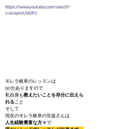
https://www.youtube.com/watch?
v=aUaptvUNDFU
モレラ岐阜のレッスンは
90分ありますので
私自身も
教えたいことを存分に伝えら
れる
こと
そして
現在のモレラ岐阜の生徒さんは
人生経験豊富な方々
で