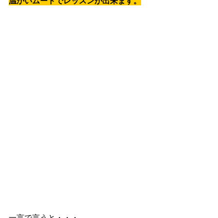
温かいムードでレッスンが出来ます。
一言で言うと・・・