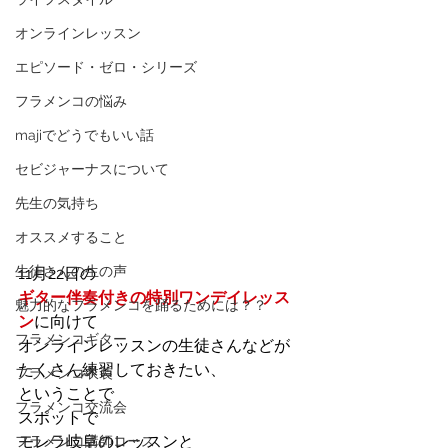
オンラインレッスン
エピソード・ゼロ・シリーズ
フラメンコの悩み
majiでどうでもいい話
セビジャーナスについて
先生の気持ち
オススメすること
生徒さんの生の声
11月22日の
ギター伴奏付きの特別ワンデイレッス
魅力的なフラメンコを踊るためには？？
ン
に向けて
フラメンコギター
オンラインレッスンの生徒さんなどが
たくさん練習しておきたい、
フラメンコ衣装
ということで
フラメンコ交流会
スポットで
モレラ岐阜のレッスンと
フラメンコ講師コース