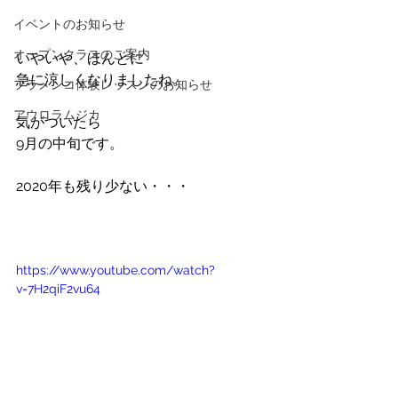
イベントのお知らせ
オープンクラスのご案内
いやいや、ほんとに
急に涼しくなりましたね。
フラメンコ体験レッスンのお知らせ
アウロラムジカ
気がついたら
9月の中旬です。
2020年も残り少ない・・・
https://www.youtube.com/watch?
v=7H2qiF2vu64