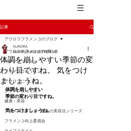
記事
アウロラフラメンコのブログ
AURORA
アウロラフラメンコのブログ
2020年9月18日
読了時間: 2分
体調を崩しやすい季節の変
フラメンコショー
わり目ですね。 気をつけ
フラメンコレッスン
ましょうね。
アウロラについて
体調を崩しやすい
フラメンコって何？
季節の変わり目ですね。
健康・美容
気をつけましょうね。
フラメンコダンサー驚きの美容法シリーズ
フラメンコ向上委員会
ライフスタイル