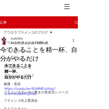
記事
アウロラフラメンコのブログ
AURORA
アウロラフラメンコのブログ
2025年9月25日
読了時間: 2分
今できることを精一杯、自
フラメンコショー
分がやるだけ
フラメンコレッスン
今できることを
アウロラについて
精一杯、
フラメンコって何？
自分がやるだけ
健康・美容
https://youtu.be/8JMMEvVrlxg?
フラメンコダンサー驚きの美容法シリーズ
si=bmNdfjIwFr5lRidz
フラメンコ向上委員会
ライフスタイル