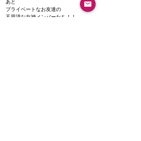
あと
プライベートなお友達の
不思議な女神メンバーたち！！
もちろん
家族・親戚などもね〜