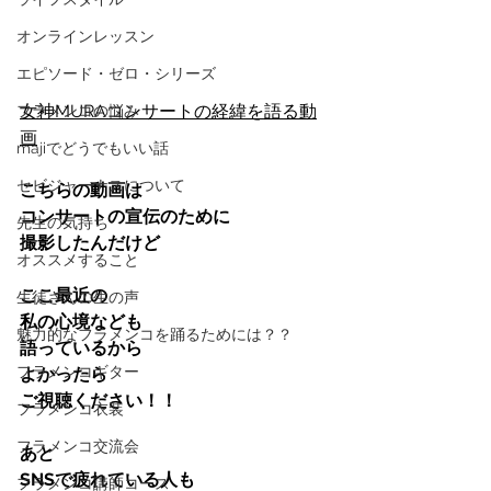
オンラインレッスン
エピソード・ゼロ・シリーズ
女神MURAコンサートの経緯を語る動
フラメンコの悩み
画
majiでどうでもいい話
セビジャーナスについて
こちらの動画は
コンサートの宣伝のために
先生の気持ち
撮影したんだけど
オススメすること
ここ最近の
生徒さんの生の声
私の心境なども
魅力的なフラメンコを踊るためには？？
語っているから
フラメンコギター
よかったら
ご視聴ください！！
フラメンコ衣装
フラメンコ交流会
あと
SNSで疲れている人も
フラメンコ講師コース