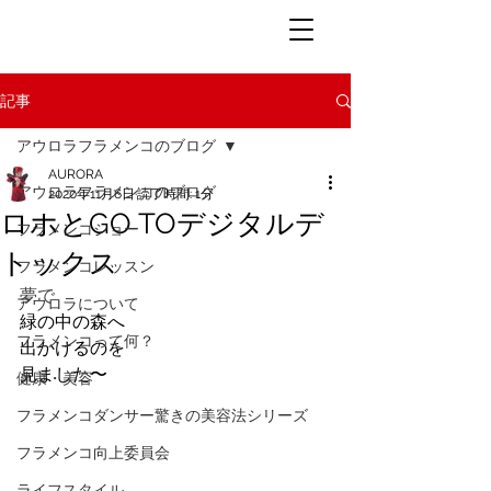
記事
アウロラフラメンコのブログ
AURORA
アウロラフラメンコのブログ
2020年11月6日
読了時間: 1分
ロホとGO TOデジタルデ
フラメンコショー
トックス
フラメンコレッスン
夢で
アウロラについて
緑の中の森へ
フラメンコって何？
出かけるのを
見ました〜
健康・美容
フラメンコダンサー驚きの美容法シリーズ
フラメンコ向上委員会
ライフスタイル