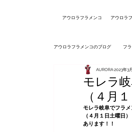
アウロラフラメンコ
アウロラ
アウロラフラメンコのブログ
フラ
AURORA
2023年3
健康・美容
フラメンコダン
モレラ岐
（４月１
オンラインレッスン
エピソ
モレラ岐阜でフラメ
（４月１日土曜日）
セビジャーナスについて
先
あります！！