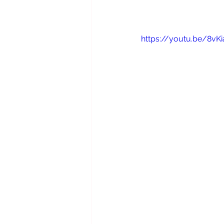
魅力的なフラメンコを踊るために
https://youtu.be/8vK
フラメンコ講師コース
イベ
アウロラムジカ