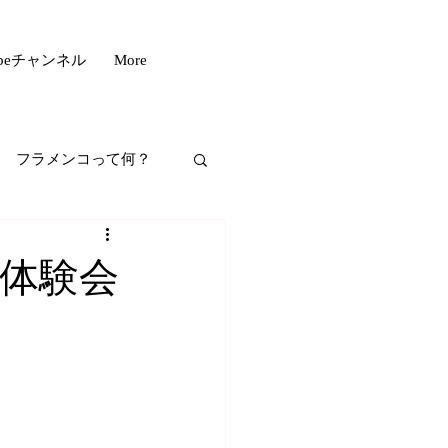
ubeチャンネル
More
フラメンコって何？
フスタイル
体験会
もいい話