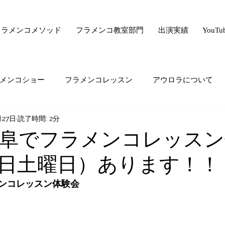
フラメンコメソッド
フラメンコ教室部門
出演実績
YouT
メンコショー
フラメンコレッスン
アウロラについて
月27日
読了時間: 2分
サー驚きの美容法シリーズ
フラメンコ向上委員会
ライ
阜でフラメンコレッスン
日土曜日）あります！！
ード・ゼロ・シリーズ
フラメンコの悩み
majiでどうで
ンコレッスン体験会
生の気持ち
オススメすること
生徒さんの生の声