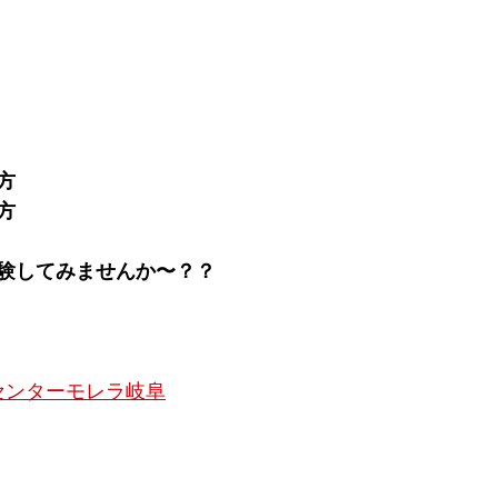
方
方
験してみませんか〜？？
ーセンターモレラ岐阜