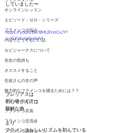
していました〜
オンラインレッスン
エピソード・ゼロ・シリーズ
フラメンコの悩み
https://youtu.be/BHtJEn0CxJY?
si=XLFirbJgXjxxkeVi
majiでどうでもいい話
セビジャーナスについて
先生の気持ち
オススメすること
生徒さんの生の声
魅力的なフラメンコを踊るためには？？
ブレリアスは
フラメンコギター
初心者さんには
難解な曲
フラメンコ衣装
フラメンコ交流会
より
フラメンコらしいリズムを刻んでいる
フラメンコ講師コース