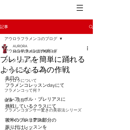
記事
アウロラフラメンコのブログ
AURORA
アウロラフラメンコのブログ
2024年2月21日
読了時間: 2分
ブレリアを簡単に踊れる
フラメンコショー
ようになる為の作戦
フラメンコレッスン
先日の
アウロラについて
フラメンコレッスンdayにて
フラメンコって何？
ソレア・ポル・ブレリアスに
健康・美容
挑戦しているクラスにて
フラメンコダンサー驚きの美容法シリーズ
後半のブレリアス部分の
フラメンコ向上委員会
振り付けレッスンを
ライフスタイル