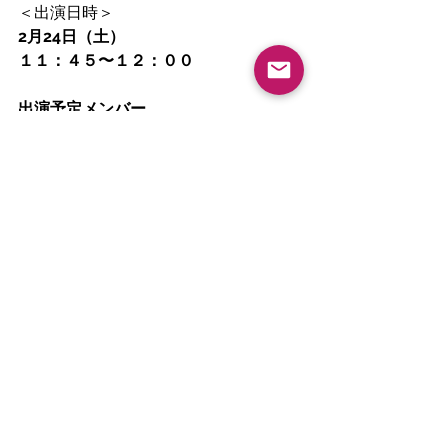
＜出演日時＞
2月24日（土）
１１：４５〜１２：００
出演予定メンバー
miyu
chiho
maki
振付・演出
アウロラフラメンコ主宰
山本ゆかり
岐阜県大垣市にお住まいのみなさ
ん！！
ぜひ