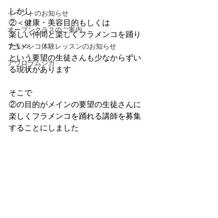
しかし
イベントのお知らせ
②＜健康・美容目的もしくは
オープンクラスのご案内
楽しい仲間と楽しくフラメンコを踊り
たい＞
フラメンコ体験レッスンのお知らせ
という要望の生徒さんも少なからずい
アウロラムジカ
る現状があります
そこで
②の目的がメインの要望の生徒さんに
楽しくフラメンコを踊れる講師を募集
することにしました