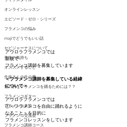
オンラインレッスン
エピソード・ゼロ・シリーズ
フラメンコの悩み
majiでどうでもいい話
セビジャーナスについて
アウロラフラメンコでは
先生の気持ち
新規で
フラメンコ講師を募集しています
オススメすること
生徒さんの生の声
＜フラメンコ講師を募集している経緯
について＞
魅力的なフラメンコを踊るためには？？
フラメンコギター
アウロラフラメンコでは
フラメンコ衣装
①＜フラメンコを自由に踊れるように
なること＞を目的に
フラメンコ交流会
フラメンコレッスンをしています
フラメンコ講師コース