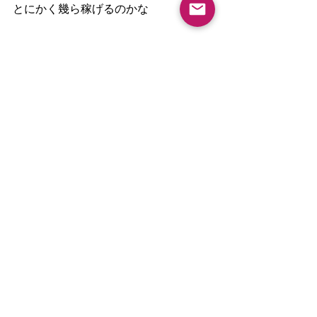
とにかく幾ら稼げるのかな
そんな貧しい発想になる方は
ご遠慮申し上げたいです
アウロラフラメンコの発信に
共感・共鳴し
フラメンコと共に人生を向上させたい
悶々としているアナタ
ご連絡
お待ちしております
アウロラフラメンコ主宰
山本ゆかり
１０月