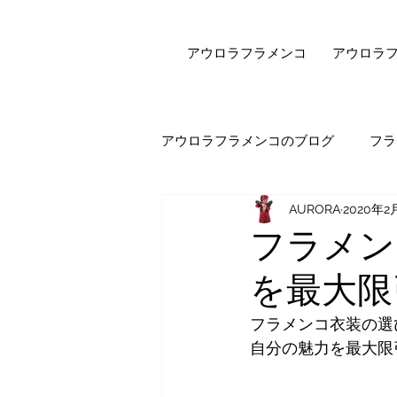
アウロラフラメンコ
アウロラ
アウロラフラメンコのブログ
フラ
AURORA
2020年2
健康・美容
フラメンコダン
フラメン
を最大限
オンラインレッスン
エピソ
フラメンコ衣装の選
自分の魅力を最大限
セビジャーナスについて
先