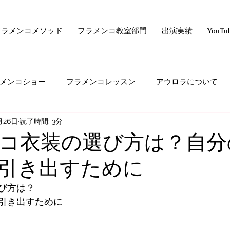
フラメンコメソッド
フラメンコ教室部門
出演実績
YouT
メンコショー
フラメンコレッスン
アウロラについて
月26日
読了時間: 3分
サー驚きの美容法シリーズ
フラメンコ向上委員会
ライ
コ衣装の選び方は？自分
引き出すために
ード・ゼロ・シリーズ
フラメンコの悩み
majiでどうで
び方は？
引き出すために
生の気持ち
オススメすること
生徒さんの生の声