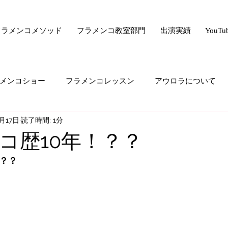
フラメンコメソッド
フラメンコ教室部門
出演実績
YouT
メンコショー
フラメンコレッスン
アウロラについて
0月17日
読了時間: 1分
サー驚きの美容法シリーズ
フラメンコ向上委員会
ライ
コ歴10年！？？
！？？
ード・ゼロ・シリーズ
フラメンコの悩み
majiでどうで
生の気持ち
オススメすること
生徒さんの生の声