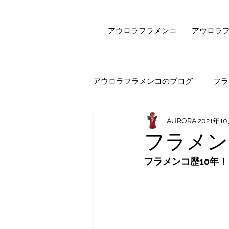
アウロラフラメンコ
アウロラ
アウロラフラメンコのブログ
フラ
AURORA
2021年1
健康・美容
フラメンコダン
フラメン
フラメンコ歴10年
オンラインレッスン
エピソ
セビジャーナスについて
先