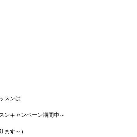
ッスンは
スンキャンペーン期間中～
ります～）