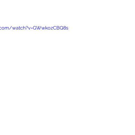
e.com/watch?v=GWwkozCBQ8s