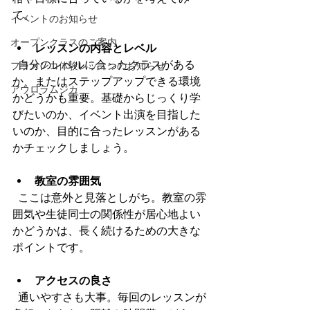
て。
イベントのお知らせ
オープンクラスのご案内
レッスンの内容とレベル
  自分のレベルに合ったクラスがある
フラメンコ体験レッスンのお知らせ
か、またはステップアップできる環境
アウロラムジカ
かどうかも重要。基礎からじっくり学
びたいのか、イベント出演を目指した
いのか、目的に合ったレッスンがある
かチェックしましょう。
教室の雰囲気
  ここは意外と見落としがち。教室の雰
囲気や生徒同士の関係性が居心地よい
かどうかは、長く続けるための大きな
ポイントです。
アクセスの良さ
  通いやすさも大事。毎回のレッスンが