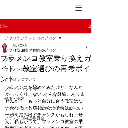
記事
アウロラフラメンコのブログ
AURORA
アウロラフラメンコのブログ
5月25日
読了時間: 5分
フラメンコ教室乗り換えガ
フラメンコショー
イド - 教室選びの再考ポイ
フラメンコレッスン
ント
アウロラについて
フラメンコを始めてみたけど、なんだ
フラメンコって何？
かしっくりこない…そんな経験、ありま
健康・美容
せんか？「もっと自分に合う教室はな
いかな？」と感じたら、それは新しい
フラメンコダンサー驚きの美容法シリーズ
一歩を踏み出すチャンスかもしれませ
フラメンコ向上委員会
ん。私もかつて、フラメンコ教室の乗
ライフスタイル