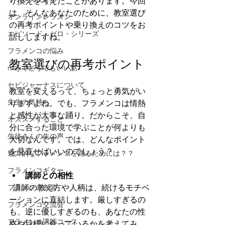
り換えを考えたことがあります。今回
は、そんなあなたのために、教室選び
オンラインレッスン
の再考ポイントや乗り換えのコツをお
エピソード・ゼロ・シリーズ
話ししますね。
フラメンコの悩み
教室選びの再考ポイント
majiでどうでもいい話
セビジャーナスについて
教室を変えるって、ちょっと勇気がい
先生の気持ち
りますよね。でも、フラメンコは情熱
と感性が大事な踊り。だからこそ、自
オススメすること
分に合った環境で学ぶことが何よりも
生徒さんの生の声
大切なんです。では、どんなポイント
を見直せばいいのでしょう？
魅力的なフラメンコを踊るためには？？
フラメンコギター
講師との相性
  講師の教え方や人柄は、続けるモチベ
フラメンコ衣装
ーションに直結します。厳しすぎるの
フラメンコ交流会
も、逆に優しすぎるのも、あなたの性
フラメンコ講師コース
格や目標に合っているかを考えてみ