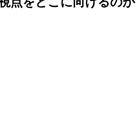
視点をどこに向けるのか
は？？
フラメンコギター
フラメンコ衣装
フラメ
ントのお知らせ
オープンクラスのご案内
フラメンコ体