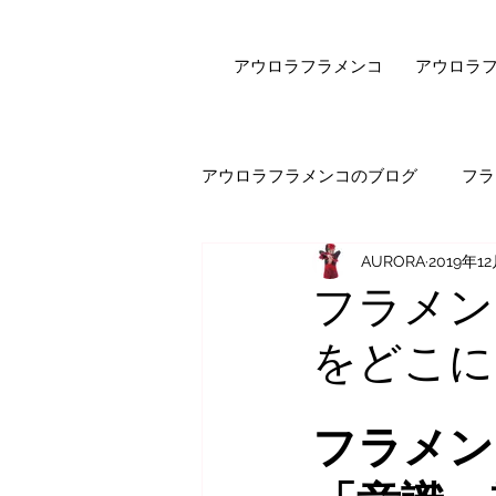
アウロラフラメンコ
アウロラ
アウロラフラメンコのブログ
フラ
AURORA
2019年1
健康・美容
フラメンコダン
フラメン
をどこに
オンラインレッスン
エピソ
フラメン
セビジャーナスについて
先