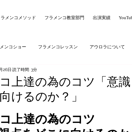
フラメンコメソッド
フラメンコ教室部門
出演実績
YouT
メンコショー
フラメンコレッスン
アウロラについて
2月26日
読了時間: 3分
サー驚きの美容法シリーズ
フラメンコ向上委員会
ライ
コ上達の為のコツ「意識
向けるのか？」
ード・ゼロ・シリーズ
フラメンコの悩み
majiでどうで
コ上達の為のコツ
生の気持ち
オススメすること
生徒さんの生の声