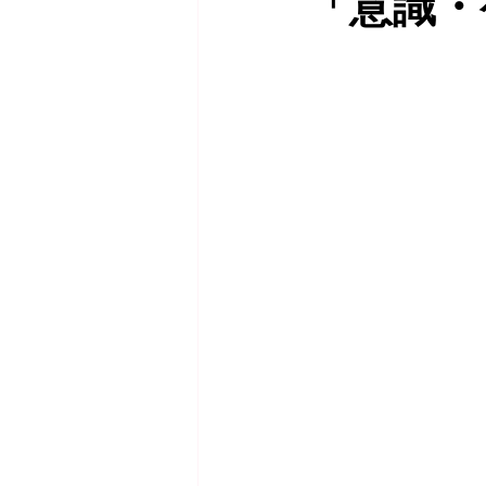
「意識・
魅力的なフラメンコを踊るために
フラメンコ講師コース
イベ
アウロラムジカ