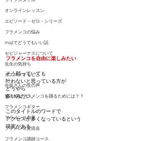
オンラインレッスン
エピソード・ゼロ・シリーズ
フラメンコの悩み
majiでどうでもいい話
セビジャーナスについて
フラメンコを自由に楽しみたい
先生の気持ち
そう願っていても
オススメすること
叶わないと思っている方が
生徒さんの生の声
どうやら
多いみたい。
魅力的なフラメンコを踊るためには？？
フラメンコギター
このタイトルのワードで
フラメンコ衣装
アクセスが多くなっているという
現実がある。
フラメンコ交流会
フラメンコ講師コース