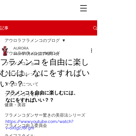
記事
アウロラフラメンコのブログ
AURORA
アウロラフラメンコのブログ
2020年8月11日
読了時間: 2分
フラメンコを自由に楽し
フラメンコショー
むには、なにをすればい
フラメンコレッスン
い？？
アウロラについて
フラメンコを自由に楽しむには、
フラメンコって何？
なにをすればいい？？
健康・美容
フラメンコダンサー驚きの美容法シリーズ
https://www.youtube.com/watch?
フラメンコ向上委員会
v=oXtgz78FgnI
ライフスタイル