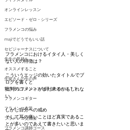
オンラインレッスン
エピソード・ゼロ・シリーズ
フラメンコの悩み
majiでどうでもいい話
セビジャーナスについて
フラメンコにおけるイタイ人・美しく
先生の気持ち
ない人の特徴は？
オススメすること
こういうエッジの効いたタイトルでブ
生徒さんの生の声
ログを書くと
魅力的なフラメンコを踊るためには？？
批判のコメントがまた来るかもしれな
い。
フラメンコギター
フラメンコ衣装
しかし自分への戒め
そして耳の痛いことほど真実であるこ
フラメンコ交流会
とが多いのであえて書きたいと思いま
フラメンコ講師コース