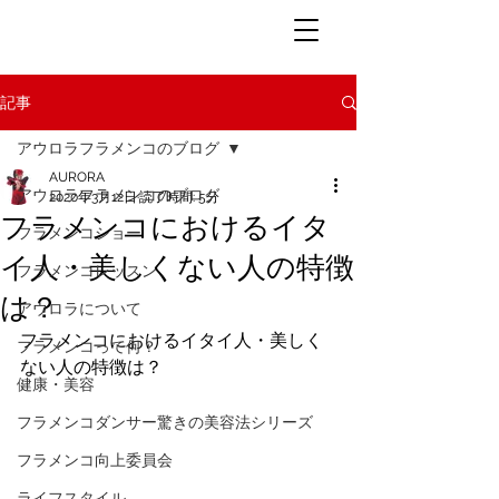
記事
アウロラフラメンコのブログ
AURORA
アウロラフラメンコのブログ
2020年3月12日
読了時間: 5分
フラメンコにおけるイタ
フラメンコショー
イ人・美しくない人の特徴
フラメンコレッスン
は？
アウロラについて
フラメンコにおけるイタイ人・美しく
フラメンコって何？
ない人の特徴は？
健康・美容
フラメンコダンサー驚きの美容法シリーズ
フラメンコ向上委員会
ライフスタイル