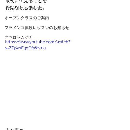
最初に伝えることを
おはなししました。
イベントのお知らせ
オープンクラスのご案内
フラメンコ体験レッスンのお知らせ
アウロラムジカ
https://www.youtube.com/watch?
v=ZPpVsE3gGfs&t=12s