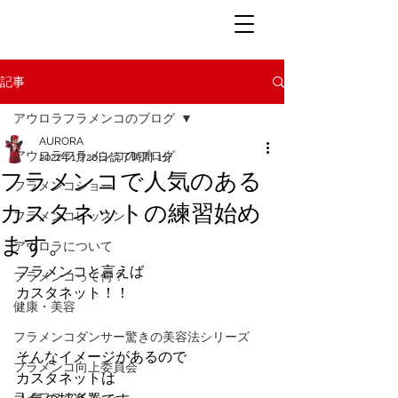
記事
アウロラフラメンコのブログ
AURORA
アウロラフラメンコのブログ
2021年1月20日
読了時間: 1分
フラメンコで人気のある
フラメンコショー
カスタネットの練習始め
フラメンコレッスン
ます。
アウロラについて
フラメンコと言えば
フラメンコって何？
カスタネット！！
健康・美容
フラメンコダンサー驚きの美容法シリーズ
そんなイメージがあるので
フラメンコ向上委員会
カスタネットは
ライフスタイル