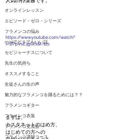
人気の打楽器です。
オンラインレッスン
エピソード・ゼロ・シリーズ
フラメンコの悩み
https://www.youtube.com/watch?
majiでどうでもいい話
v=ZPpVsE3gGfs&t=12s
セビジャーナスについて
先生の気持ち
オススメすること
生徒さんの生の声
魅力的なフラメンコを踊るためには？？
フラメンコギター
フラメンコ衣装
まずは、
カスタネットのはめ方、
フラメンコ交流会
はじめての方への
フラメンコ講師コース