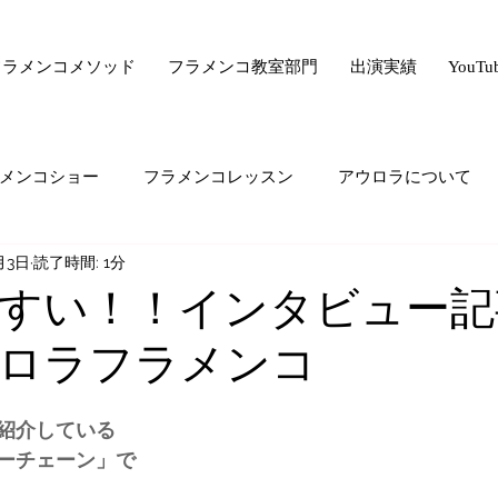
フラメンコメソッド
フラメンコ教室部門
出演実績
YouT
メンコショー
フラメンコレッスン
アウロラについて
月3日
読了時間: 1分
サー驚きの美容法シリーズ
フラメンコ向上委員会
ライ
すい！！インタビュー記
ロラフラメンコ
ード・ゼロ・シリーズ
フラメンコの悩み
majiでどうで
紹介している
生の気持ち
オススメすること
生徒さんの生の声
ーチェーン」で