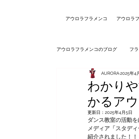
アウロラフラメンコ
アウロラ
アウロラフラメンコのブログ
フラ
AURORA
2025年4
健康・美容
フラメンコダン
わかりや
かるアウ
オンラインレッスン
エピソ
更新日：
2025年4月5日
ダンス教室の活動を
セビジャーナスについて
先
メディア「スタディ
紹介されました！！