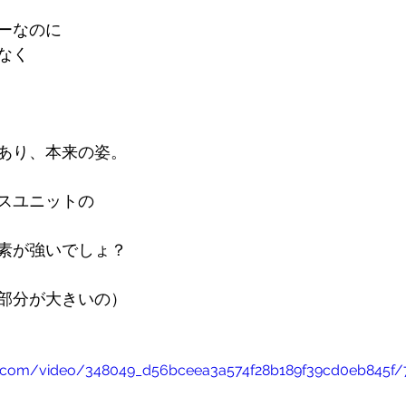
ーなのに
なく
あり、本来の姿。
スユニットの
素が強いでしょ？
部分が大きいの）
tic.com/video/348049_d56bceea3a574f28b189f39cd0eb845f/