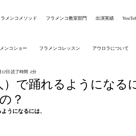
フラメンコメソッド
フラメンコ教室部門
出演実績
YouT
メンコショー
フラメンコレッスン
アウロラについて
月17日
読了時間: 2分
サー驚きの美容法シリーズ
フラメンコ向上委員会
ライ
人）で踊れるようになる
の？
ード・ゼロ・シリーズ
フラメンコの悩み
majiでどうで
るようになるには、
生の気持ち
オススメすること
生徒さんの生の声