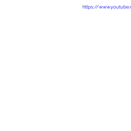
https://www.youtub
魅力的なフラメンコを踊るために
フラメンコ講師コース
イベ
アウロラムジカ