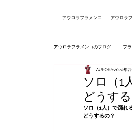
アウロラフラメンコ
アウロラ
アウロラフラメンコのブログ
フラ
AURORA
2020年7
健康・美容
フラメンコダン
ソロ（1
どうする
オンラインレッスン
エピソ
ソロ（1人）で踊れ
どうするの？
セビジャーナスについて
先