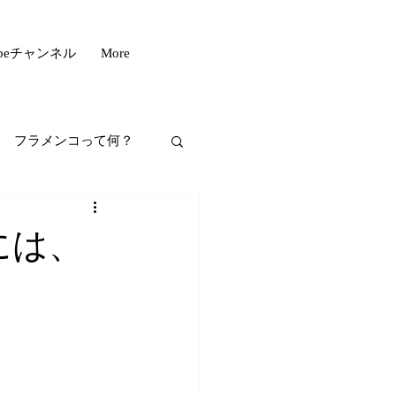
ubeチャンネル
More
フラメンコって何？
フスタイル
には、
もいい話