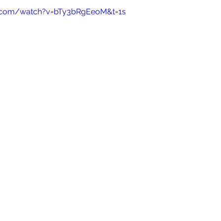
e.com/watch?v=bTy3bRgEeoM&t=1s
は？？
フラメンコギター
フラメンコ衣装
フラメ
ントのお知らせ
オープンクラスのご案内
フラメンコ体