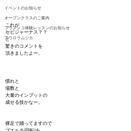
イベントのお知らせ
オープンクラスのご案内
これが
フラメンコ体験レッスンのお知らせ
セビジャーナス？？
アウロラムジカ
と
驚きのコメントを
頂きましたよー。
慣れと
場数と
大量のインプットの
成せる技かなー。
裸足で踊ってますので
ブエルタ(回転)を