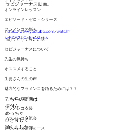
セビジャーナス動画。
オンラインレッスン
エピソード・ゼロ・シリーズ
フラメンコの悩み
https://www.youtube.com/watch?
v=KXzCUlCEKnA&t=11s
majiでどうでもいい話
セビジャーナスについて
先生の気持ち
オススメすること
生徒さんの生の声
魅力的なフラメンコを踊るためには？？
フラメンコギター
こちらの動画は
振付を
フラメンコ衣装
めっちゃ
フラメンコ交流会
ひき算して
踊りましたー。
フラメンコ講師コース