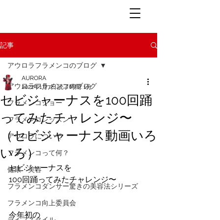
記事
アウロラフラメンコのブログ
AURORA
アウロラフラメンコのブログ
2021年1月7日
読了時間: 1分
セビジャーナスを100回踊
フラメンコショー
ってみたチャレンジ〜
フラメンコレッスン
（セビジャーナス動画いろ
アウロラについて
いろ）
フラメンコって何？
セビジャーナスを
健康・美容
100回踊ってみたチャレンジ〜
フラメンコダンサー驚きの美容法シリーズ
フラメンコ向上委員会
今年初の
ライフスタイル