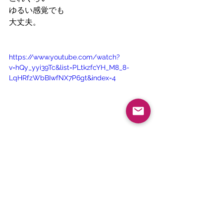
ゆるい感覚でも
大丈夫。
https://www.youtube.com/watch?
v=hQy_yyi39Tc&list=PLtkzfcYH_M8_8-
LqHRfzWbBIwfNX7P6gt&index=4
少しずつでも
続けているだけでも
上達できると
思いますよ。
アウロラについて