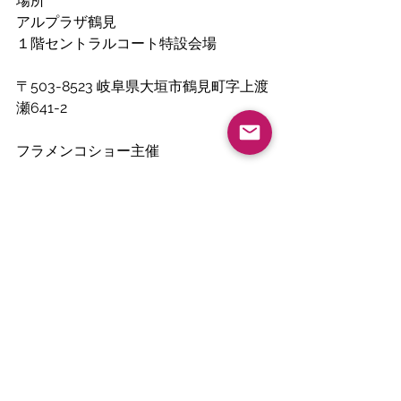
場所
アルプラザ鶴見
１階セントラルコート特設会場
〒503-8523 岐阜県大垣市鶴見町字上渡
瀬641-2
フラメンコショー主催
岐阜・愛知フラメンコ教室スタジオア
ウロラ
主宰山本ゆかり
(www.auroraflamenco.com)