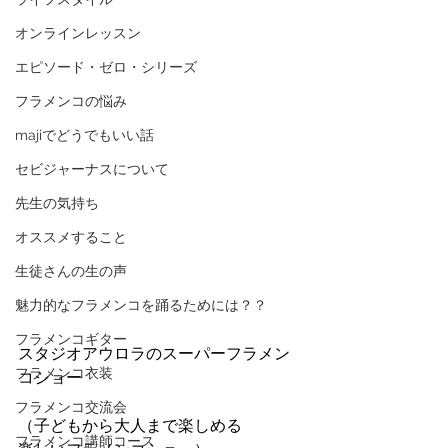
オンラインレッスン
エピソード・ゼロ・シリーズ
フラメンコの悩み
majiでどうでもいい話
セビジャーナスについて
先生の気持ち
オススメすること
生徒さんの生の声
魅力的なフラメンコを踊るためには？？
フラメンコギター
スタジオアウロラのスーパーフラメン
フラメンコ衣装
コショー
フラメンコ交流会
（子どもから大人まで楽しめる
フラメンコ講師コース