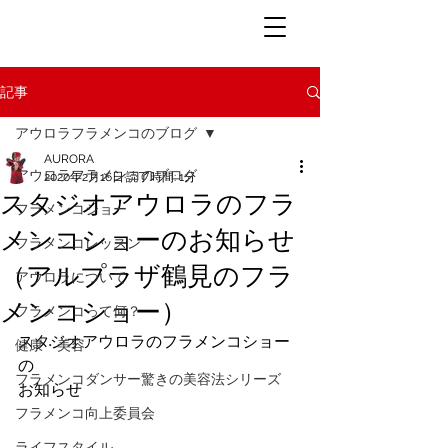
記事
アウロラフラメンコのブログ
AURORA
アウロラフラメンコのブログ
2020年2月16日
読了時間: 1分
スタジオアウロラのフラ
フラメンコショー
メンコショーのお知らせ
フラメンコレッスン
（アルプラザ鶴見のフラ
アウロラについて
メンコショー）
フラメンコって何？
スタジオアウロラのフラメンコショー
健康・美容
の
フラメンコダンサー驚きの美容法シリーズ
お知らせ
フラメンコ向上委員会
ライフスタイル