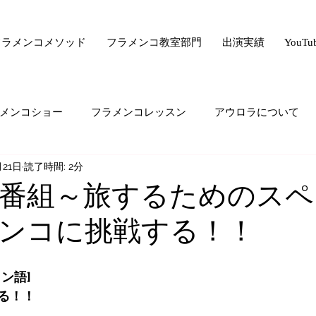
フラメンコメソッド
フラメンコ教室部門
出演実績
YouT
メンコショー
フラメンコレッスン
アウロラについて
月21日
読了時間: 2分
サー驚きの美容法シリーズ
フラメンコ向上委員会
ライ
番組～旅するためのスペ
ンコに挑戦する！！
ード・ゼロ・シリーズ
フラメンコの悩み
majiでどうで
ン語]
生の気持ち
オススメすること
生徒さんの生の声
る！！