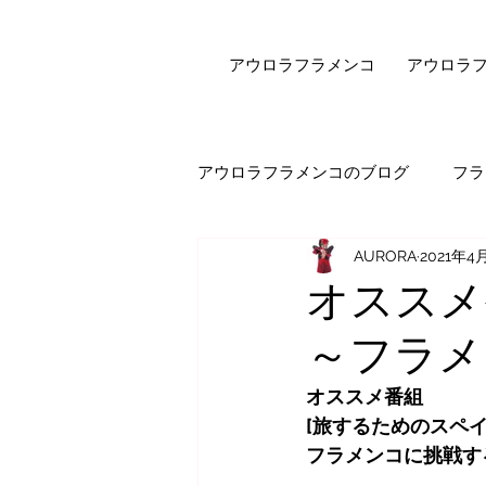
アウロラフラメンコ
アウロラ
アウロラフラメンコのブログ
フラ
AURORA
2021年4
健康・美容
フラメンコダン
オススメ
～フラメ
オンラインレッスン
エピソ
オススメ番組
[旅するためのスペイ
セビジャーナスについて
先
フラメンコに挑戦す