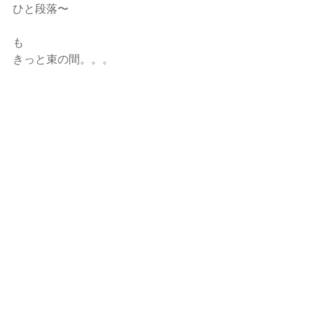
ひと段落〜
も
きっと束の間。。。