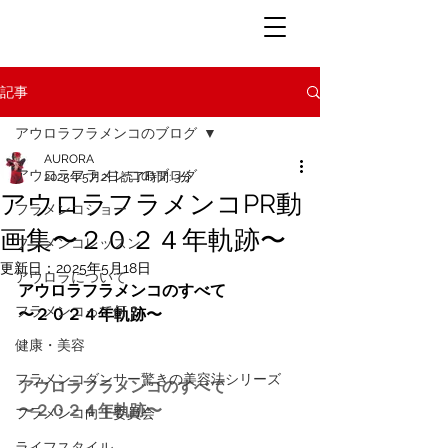
記事
アウロラフラメンコのブログ
AURORA
アウロラフラメンコのブログ
2025年5月2日
読了時間: 3分
アウロラフラメンコPR動
フラメンコショー
画集〜２０２４年軌跡〜
フラメンコレッスン
更新日：
2025年5月18日
アウロラについて
アウロラフラメンコのすべて
フラメンコって何？
〜２０２４年軌跡〜
健康・美容
フラメンコダンサー驚きの美容法シリーズ
アウロラフラメンコのすべて
〜２０２４年軌跡〜
フラメンコ向上委員会
ライフスタイル