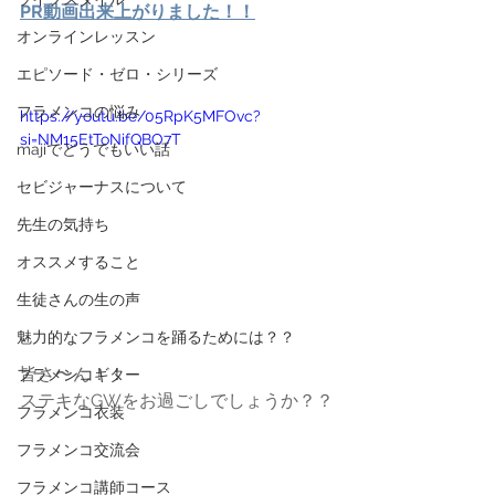
PR動画出来上がりました！！
オンラインレッスン
エピソード・ゼロ・シリーズ
フラメンコの悩み
https://youtu.be/05RpK5MFOvc?
si=NM15EtToNifQBO7T
majiでどうでもいい話
セビジャーナスについて
先生の気持ち
オススメすること
生徒さんの生の声
魅力的なフラメンコを踊るためには？？
皆さ〜ん！！
フラメンコギター
ステキなGWをお過ごしでしょうか？？
フラメンコ衣装
フラメンコ交流会
フラメンコ講師コース