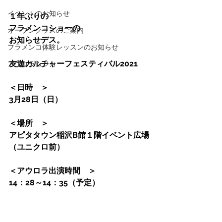
イベントのお知らせ
１年ぶりの
フラメンコショーの
オープンクラスのご案内
お知らせデス。
フラメンコ体験レッスンのお知らせ
友遊カルチャーフェスティバル2021
アウロラムジカ
＜日時　＞　　　
3月28日（日）
＜場所　＞　　　
アピタタウン稲沢B館１階イベント広場
（ユニクロ前）
＜アウロラ出演時間　＞　　
14：28～14：35（予定）