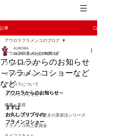
記事
アウロラフラメンコのブログ
AURORA
アウロラフラメンコのブログ
2021年2月17日
読了時間: 1分
アウロラからのお知らせ
フラメンコショー
～フラメンコショーなど
フラメンコレッスン
など
アウロラについて
アウロラからのお知らせ～
フラメンコって何？
健康・美容
まずは
お久しプリプリの
フラメンコダンサー驚きの美容法シリーズ
フラメンコショー
フラメンコ向上委員会
ライフスタイル