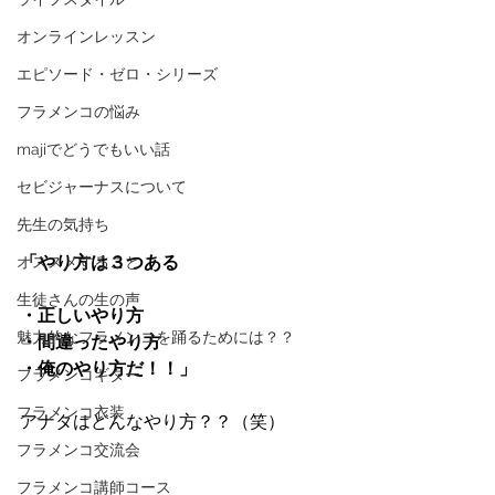
オンラインレッスン
エピソード・ゼロ・シリーズ
フラメンコの悩み
majiでどうでもいい話
セビジャーナスについて
先生の気持ち
「やり方は３つある
オススメすること
生徒さんの生の声
・正しいやり方
魅力的なフラメンコを踊るためには？？
・間違ったやり方
・俺のやり方だ！！」
フラメンコギター
フラメンコ衣装
アナタはどんなやり方？？（笑）
フラメンコ交流会
フラメンコ講師コース