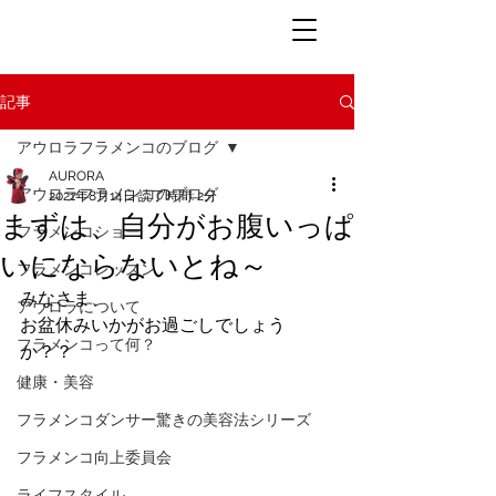
記事
アウロラフラメンコのブログ
AURORA
アウロラフラメンコのブログ
2021年8月14日
読了時間: 2分
まずは、自分がお腹いっぱ
フラメンコショー
いにならないとね～
フラメンコレッスン
みなさま、
アウロラについて
お盆休みいかがお過ごしでしょう
フラメンコって何？
か？？
健康・美容
フラメンコダンサー驚きの美容法シリーズ
フラメンコ向上委員会
ライフスタイル