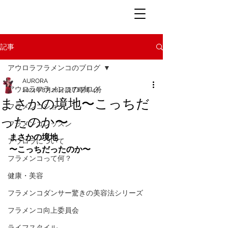
記事
アウロラフラメンコのブログ
AURORA
アウロラフラメンコのブログ
2024年8月28日
読了時間: 4分
まさかの境地〜こっちだ
フラメンコショー
ったのか〜
フラメンコレッスン
まさかの境地
アウロラについて
〜こっちだったのか〜
フラメンコって何？
健康・美容
フラメンコダンサー驚きの美容法シリーズ
フラメンコ向上委員会
ライフスタイル