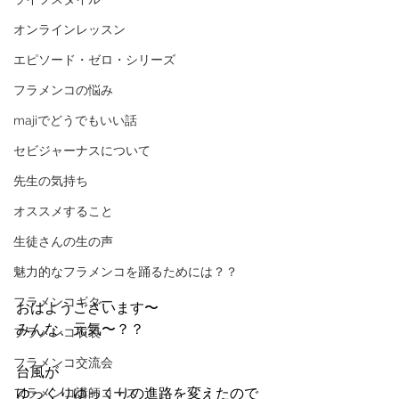
オンラインレッスン
エピソード・ゼロ・シリーズ
フラメンコの悩み
majiでどうでもいい話
セビジャーナスについて
先生の気持ち
オススメすること
生徒さんの生の声
魅力的なフラメンコを踊るためには？？
フラメンコギター
おはようございます〜
みんな、元気〜？？
フラメンコ衣装
フラメンコ交流会
台風が
ゆっくりゆっくりの進路を変えたので
フラメンコ講師コース