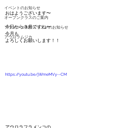
イベントのお知らせ
おはようございます〜
オープンクラスのご案内
今日から３月ですね〜
フラメンコ体験レッスンのお知らせ
今月も
アウロラムジカ
よろしくお願いします！！
https://youtu.be/jWmeMVy--CM
アウロラフラメンコの